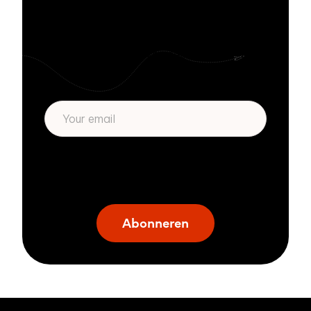
met Zivver
Blijf op de hoogte van security tips, meld
je aan.
* Wij respecteren je privacy. Door je in te
schrijven ga je akoord met ons
privacybeleid
.