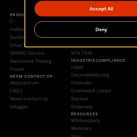
Accept All
PRODUCTEN
E-MAILCOMPLIANCE
E-
NIS2
Deny
mailbeveiligingsoplossingen
DORA
Secure Email
GDPR
Email Threat Protection
HIPAA
DMARC Service
NTA 7516
INDUSTRIECOMPLIANCE
Awareness Training
Legal
Prijzen
Gezondheidszorg
NEEM CONTACT OP
Helpcentrum
Financiën
FAQ's
Overheid & Lokaal
Neem contact op
Bestuur
Inloggen
Onderwijs
RESOURCES
Whitepapers
Webinars
Blog