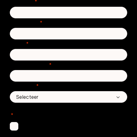
Voornaam
*
Achternaam
*
E-mail
*
Telefoonnummer
*
Land/regio
*
In welke Zivver-producten bent u geïnteresseerd?
*
Secure Email