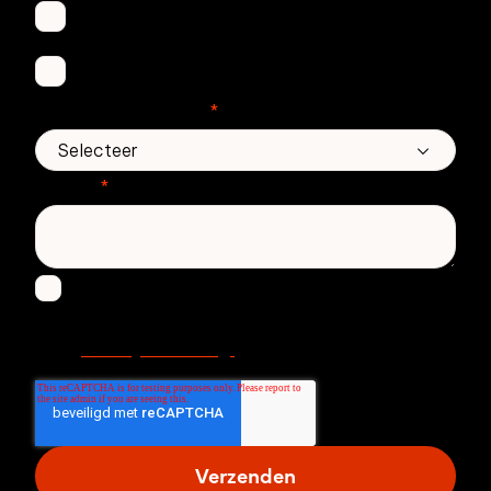
Email Threat Protection
Awareness Training
Aantal medewerkers
*
Bericht
*
Ik ga ermee akkoord om andere berichten te
ontvangen van Zivver. Lees meer in onze
Privacy Verklaring.