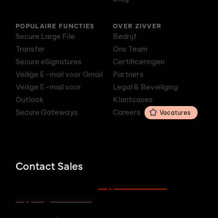
POPULAIRE FUNCTIES
OVER ZIVVER
Secure Large File
Bedrijf
Transfer
Ons Team
Secure eSignatures
Certificeringen
Veilige E-mail voor Gmail
Partners
Veilige E-mail voor
Legal & Beveiliging
Outlook
Klantcases
Secure Gateways
Careers
Vacatures
Contact Sales
support.zivver.com
Voor support, bezoek
of mail
support@zivver.com.