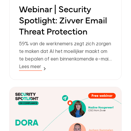
Webinar | Security
Spotlight: Zivver Email
Threat Protection
59% van de werknemers zegt zich zorgen
te maken dat AI het moeilijker maakt om
te bepalen of een binnenkomende e-mail
of link legitiem is. Dus hoe kunnen IT-
Lees meer
leiders mensen beschermen tegen
phishing, malware en aanvalstechnieken
zonder bijlagen?