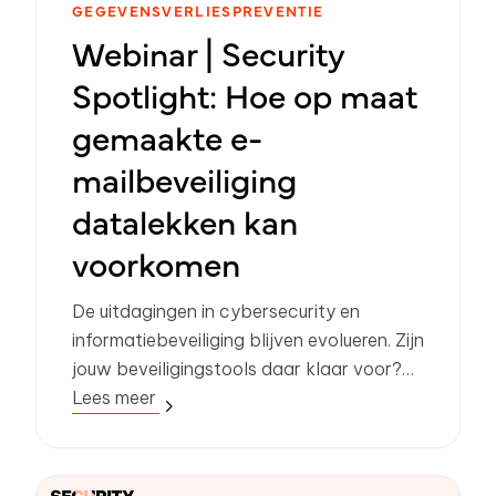
GEGEVENSVERLIESPREVENTIE
Webinar | Security
Spotlight: Hoe op maat
gemaakte e-
mailbeveiliging
datalekken kan
voorkomen
De uitdagingen in cybersecurity en
informatiebeveiliging blijven evolueren. Zijn
jouw beveiligingstools daar klaar voor?
Cybersecurity-experts Jon Burt, Head of
Lees meer
Enterprise Architecture bij Manchester
City Council, en Rick Goud, CIO bij Zivver,
delen hun inzichten over AI-gestuurde