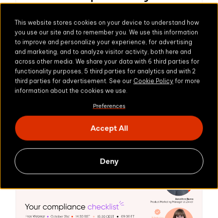
Spotlight: Hoe help je
This website stores cookies on your device to understand how
medewerkers
you use our site and to remember you. We use this information
datalekken te
to improve and personalize your experience, for advertising
and marketing, and to analyze visitor activity, both here and
voorkomen?
across other media. We share your data with 6 third parties for
functionality purposes, 5 third parties for analytics and with 2
third parties for advertisement. See our
Cookie Policy
for more
Leer waar de grootste beveiligingsrisico's
information about the cookies we use.
liggen in de digitale wereld van vandaag
Preferences
en hoe je ze kunt voorkomen.
Lees meer
Accept All
Deny