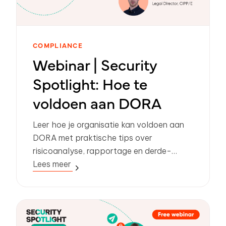
COMPLIANCE
Webinar | Security
Spotlight: Hoe te
voldoen aan DORA
Leer hoe je organisatie kan voldoen aan
DORA met praktische tips over
risicoanalyse, rapportage en derde-
partijbeheer. Krijg direct toegang tot het
Lees meer
webinar!