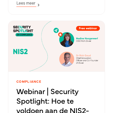
ondersteunen bij het voldoen aan de
Lees meer
compliance-eisen. Bekijk het webinar nu!
COMPLIANCE
Webinar | Security
Spotlight: Hoe te
voldoen aan de NIS2-