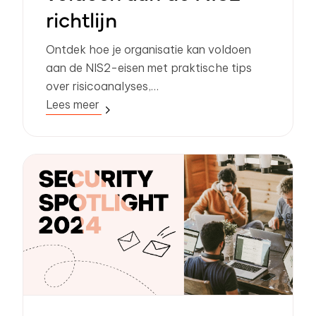
richtlijn
Ontdek hoe je organisatie kan voldoen
aan de NIS2-eisen met praktische tips
over risicoanalyses,
verantwoordelijkheden en digitale
Lees meer
communicatie. Bekijk ons webinar!