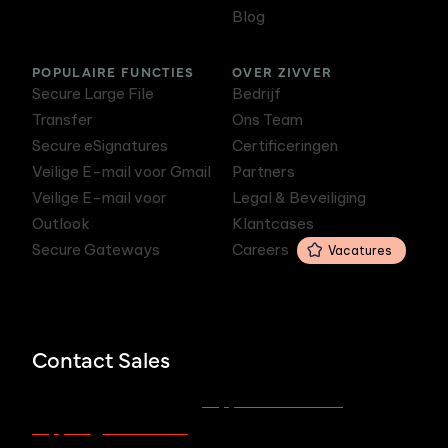
Blog
POPULAIRE FUNCTIES
OVER ZIVVER
Secure Large File
Bedrijf
Transfer
Ons Team
Secure eSignatures
Certificeringen
Veilige E-mail voor Gmail
Partners
Veilige E-mail voor
Legal & Beveiliging
Outlook
Klantcases
Secure Gateways
Careers
Vacatures
Contact Sales
support.zivver.com
Voor support, bezoek
of mail
support@zivver.com.