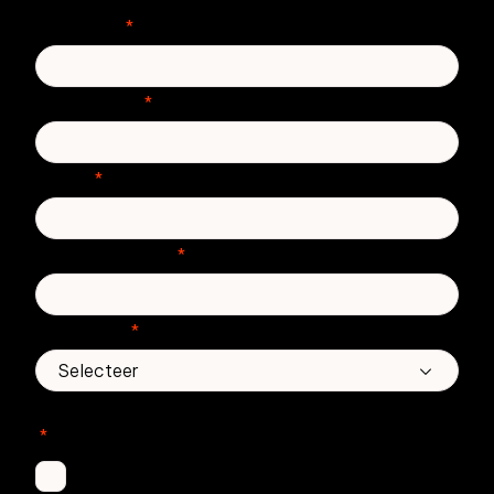
Voornaam
*
Achternaam
*
E-mail
*
Telefoonnummer
*
Land/regio
*
In welke Zivver-producten bent u geïnteresseerd?
*
Secure Email