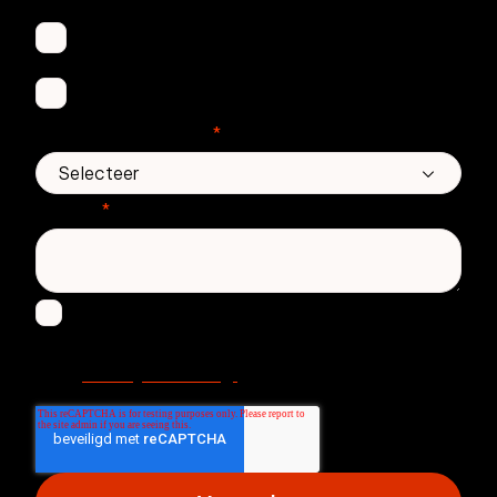
Email Threat Protection
Awareness Training
Aantal medewerkers
*
Bericht
*
Ik ga ermee akkoord om andere berichten te
ontvangen van Zivver. Lees meer in onze
Privacy Verklaring.