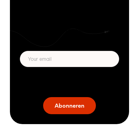
Blijf op de hoogte
met Zivver
Blijf op de hoogte van security tips, meld
je aan.
* Wij respecteren je privacy. Door je in te
schrijven ga je akoord met ons
privacybeleid
.