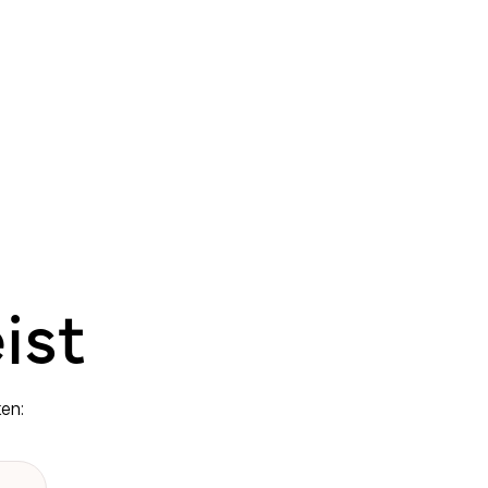
ist
en: