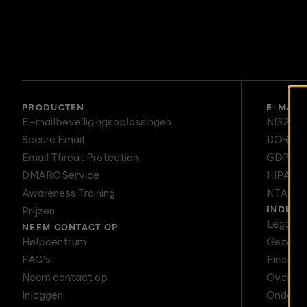
Secure Email
PRODUCTEN
E-MAIL
E-mailbeveiligingsoplossingen
NIS2
Secure Email
DORA
Email Threat Protection
GDPR
DMARC Service
HIPAA
Awareness Training
NTA 75
INDUST
Prijzen
Legal
NEEM CONTACT OP
Helpcentrum
Gezondh
FAQ's
Financi
Neem contact op
Overhei
Inloggen
Onderwi