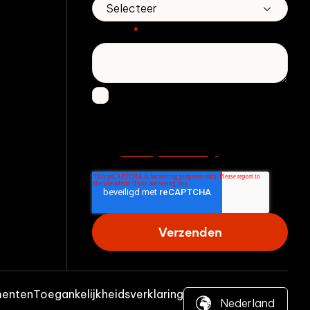
Bericht
*
Ik ga ermee akkoord om andere
berichten te ontvangen van
Zivver. Lees meer in onze
Privacy Verklaring.
menten
Toegankelijkheidsverklaring