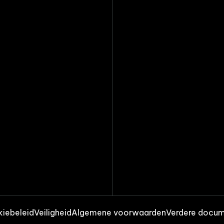
iebeleid
Veiligheid
Algemene voorwaarden
Verdere docu