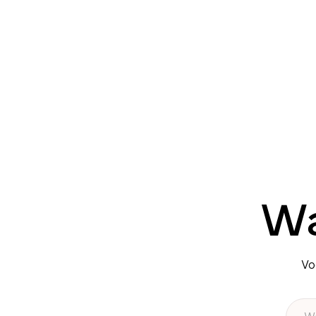
Wa
Vo
Wach