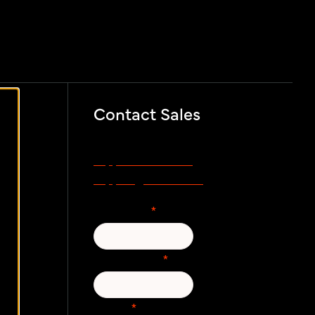
Awareness Training
Contact Sales
Voor support, bezoek
support.zivver.com
of mail
support@zivver.com.
ok
Voornaam
*
Achternaam
*
E-mail
*