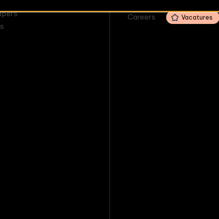
RCES
Klantcases
apers
Careers
Vacatures
s