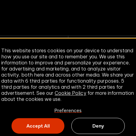
Email Threat
DMARC Service
Protection
COMPLIANCE
POPULAIRE FUNCTIES
This website stores cookies on your device to understand
Secure Large File Transfer
how you use our site and to remember you. We use this
Secure eSignatures
information to improve and personalize your experience,
for advertising and marketing, and to analyze visitor
Veilige E-mail voor Gmail
activity, both here and across other media. We share your
Veilige E-mail voor Outlo
data with 6 third parties for functionality purposes, 5
16
Secure Gateways
third parties for analytics and with 2 third parties for
RIECOMPLIANCE
OVER ZIVVER
advertisement. See our
Cookie Policy
for more information
about the cookies we use.
Bedrijf
eidszorg
Ons Team
Preferences
ën
Certificeringen
d & Lokaal Bestuur
Partners
Accept All
Deny
js
Legal & Beveiliging