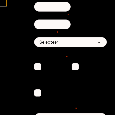
Telefoonnummer
*
Land/regio
*
In welke Zivver-producten bent u
geïnteresseerd?
*
Secure
Email
Email
Threat
Protection
Awareness
Training
Aantal medewerkers
*