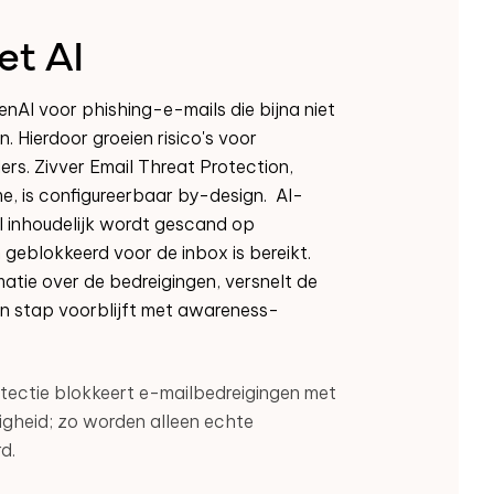
et AI
enAI voor phishing-e-mails die bijna niet
. Hierdoor groeien risico's voor
ers. Zivver Email Threat Protection,
e, is configureerbaar by-design. AI-
l inhoudelijk wordt gescand op
geblokkeerd voor de inbox is bereikt.
matie over de bedreigingen, versnelt de
een stap voorblijft met awareness-
ectie blokkeert e-mailbedreigingen met
gheid; zo worden alleen echte
rd.