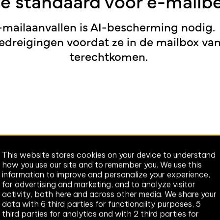
e standaard voor e-mailbe
mailaanvallen is AI-bescherming nodig. 
edreigingen voordat ze in de mailbox va
terechtkomen.
This website stores cookies on your device to understand
how you use our site and to remember you. We use this
n
information to improve and personalize your experience,
for advertising and marketing, and to analyze visitor
activity, both here and across other media. We share your
data with 6 third parties for functionality purposes, 5
third parties for analytics and with 2 third parties for