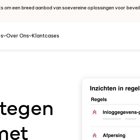
works om een breed aanbod van soevereine oplossingen voor bevei
es
Over Ons
Klantcases
tegen
met