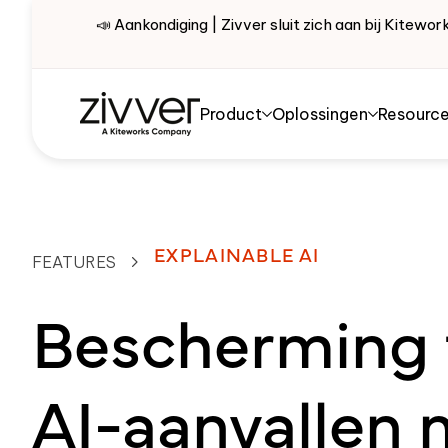
📣 Aankondiging | Zivver sluit zich aan bij Kite
Product
Oplossingen
Resourc
EXPLAINABLE AI
FEATURES
Bescherming 
AI-aanvallen 