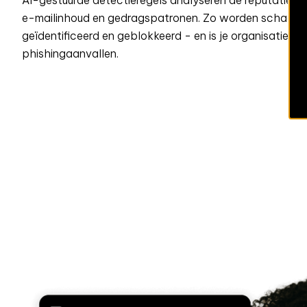
AI-gestuurde detectieregels analyseren de reputatie v
e-mailinhoud en gedragspatronen. Zo worden schadelij
geïdentificeerd en geblokkeerd - en is je organisatie 
phishingaanvallen.