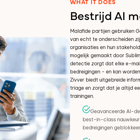
WHAT IT DOES
Bestrijd AI m
Malafide partijen gebruiken G
van echt te onderscheiden zijn
organisaties en hun stakehold
mogelijk gemaakt door Sublim
detectie zorgt dat elke e-mai
bedreigingen - en kan worden 
Zivver biedt uitgebreide infor
triage en zorgt dat je altijd 
trainingen.
Geavanceerde AI-det
best-in-class nauwkeuri
bedreigingen geblokkee