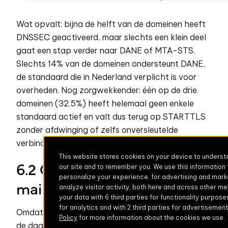
Wat opvalt: bijna de helft van de domeinen heeft
DNSSEC geactiveerd, maar slechts een klein deel
gaat een stap verder naar DANE of MTA-STS.
Slechts 14% van de domeinen ondersteunt DANE,
de standaard die in Nederland verplicht is voor
overheden. Nog zorgwekkender: één op de drie
domeinen (32,5%) heeft helemaal geen enkele
standaard actief en valt dus terug op STARTTLS
zonder afdwinging of zelfs onversleutelde
verbindingen.
This website stores cookies on your device to unders
6.2 Gewogen naar e-
our site and to remember you. We use this information
personalize your experience, for advertising and mark
mailvolume
analyze visitor activity, both here and across other m
your data with 6 third parties for functionality purposes
for analytics and with 2 third parties for advertisemen
Omdat niet elk domein even zwaar meeweegt in
Policy
for more information about the cookies we use.
de dagelijkse mailstroom, hebben we ook gekeken