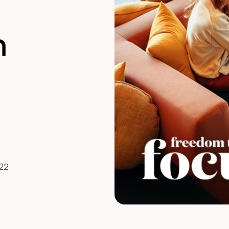
n
022