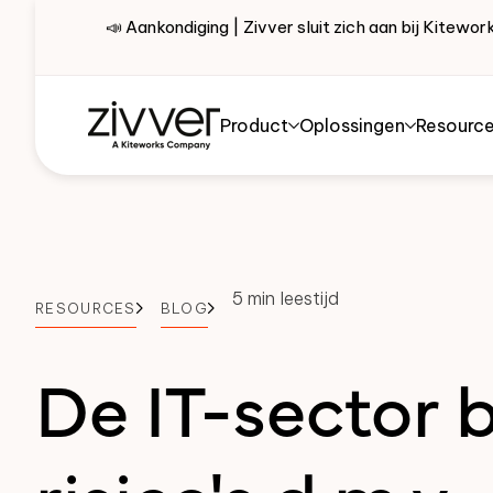
📣 Aankondiging | Zivver sluit zich aan bij Kite
Product
Oplossingen
Resourc
5 min leestijd
RESOURCES
BLOG
De IT-sector 