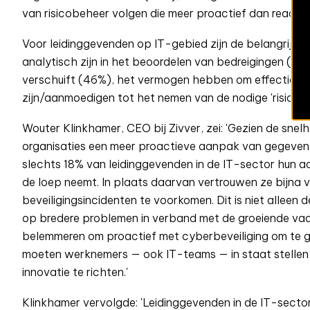
van risicobeheer volgen die meer proactief dan reactief
Voor leidinggevenden op IT-gebied zijn de belangrijk
analytisch zijn in het beoordelen van bedreigingen (51%
verschuift (46%), het vermogen hebben om effectief m
zijn/aanmoedigen tot het nemen van de nodige 'risico's
Wouter Klinkhamer, CEO bij Zivver, zei: 'Gezien de sn
organisaties een meer proactieve aanpak van gegevensb
slechts 18% van leidinggevenden in de IT-sector hun aa
de loep neemt. In plaats daarvan vertrouwen ze bijna 
beveiligingsincidenten te voorkomen. Dit is niet alleen
op bredere problemen in verband met de groeiende vaar
belemmeren om proactief met cyberbeveiliging om te ga
moeten werknemers — ook IT-teams — in staat stellen v
innovatie te richten.'
Klinkhamer vervolgde: 'Leidinggevenden in de IT-secto