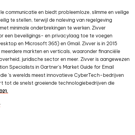
ale communicatie en biedt probleemloze, slimme en veilige
lig te stellen, terwijl de naleving van regelgeving
met minimale onderbrekingen te werken. Zivver
oor een beveiligings- en privacylaag toe te voegen
ktop en Microsoft 365) en Gmail. Zivver is in 2015
 meerdere markten en verticals, waaronder financiële
soverheid, juridische sector en meer. Zivver is aangewezen
ion Specialists in Gartner's Market Guide for Email
, die 's werelds meest innovatieve CyberTech-bedrijven
rt tot de snelst groeiende technologiebedrijven die
021.
r