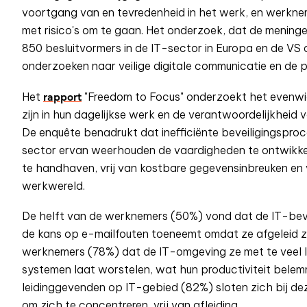
voortgang van en tevredenheid in het werk, en werkne
met risico's om te gaan. Het onderzoek, dat de mening
850 besluitvormers in de IT-sector in Europa en de VS 
onderzoeken naar veilige digitale communicatie en de p
rapport
Het
"Freedom to Focus" onderzoekt het evenwi
zijn in hun dagelijkse werk en de verantwoordelijkheid 
De enquête benadrukt dat
inefficiënte beveiligingspr
sector ervan weerhouden de vaardigheden te ontwikkelen
te handhaven, vrij van kostbare gegevensinbreuken en v
werkwereld.
De helft van de werknemers (50%) vond dat de IT-beve
de kans op e-mailfouten toeneemt omdat ze afgeleid zi
werknemers (78%) dat de IT-omgeving ze met te veel la
systemen laat worstelen, wat hun productiviteit belem
leidinggevenden op IT-gebied (82%) sloten zich bij d
om zich te concentreren, vrij van afleiding.