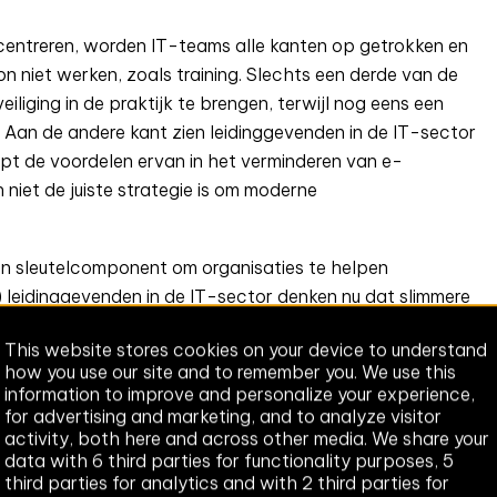
ncentreren, worden IT-teams alle kanten op getrokken en
n niet werken, zoals training. Slechts een derde van de
iging in de praktijk te brengen, terwijl nog eens een
 Aan de andere kant zien leidinggevenden in de IT-sector
ijpt de voordelen ervan in het verminderen van e-
en niet de juiste strategie is om moderne
n sleutelcomponent om organisaties te helpen
9%) leidinggevenden in de IT-sector denken nu dat slimmere
 en 87% zegt dat het gunstig zou zijn als bedrijven een
This website stores cookies on your device to understand
outen in e-mailbeveiliging.
how you use our site and to remember you. We use this
information to improve and personalize your experience,
n leidinggevenden in de IT-sector (91%) vindt dat ze
for advertising and marketing, and to analyze visitor
n aanpak van e-mailbeveiliging regelmatig moeten herzien
activity, both here and across other media. We share your
isicobeheer in dat ze de beveiligingspraktijken vaker
data with 6 third parties for functionality purposes, 5
third parties for analytics and with 2 third parties for
 slimme beveiligingstechnologieën (49%), en een aanpak