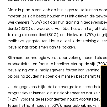
Maar in plaats van zich op hun eigen rol te kunnen co
moeten ze zich bezig houden met initiatieven die gewoo
werknemers (36%) gaf aan hun training in gegevensbeveil
derde (33%) de waarde ervan überhaupt in twijfel trok.
training als essentieel (85%), en drie kwart (76%) begr
mailbeveiligingsfouten. Het is duidelijk dat training alle
beveiligingsproblemen aan te pakken.
Slimmere technologie wordt door velen genoemd als ee
productiviteit en focus te bereiken. Vier op de vijf (7
beveiliging van e-mailgegevens fouten kan verminderen,
oplossing zouden hebben die mensen beschermt tegen f
Uit de gegevens blijkt dat de overgrote meerderheid va
progressiever kunnen zijn in risicobeheer en dat ze hu
(72%). Volgens de respondenten houdt vooruitstrevend r
tegen het licht houden (52%), meer gebruik maken van