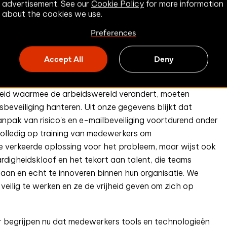
advertisement. See our
Cookie Policy
for more information
 is (38%).
about the cookies we use.
Preferences
ste eigenschappen voor een CISO in de komende twee jaar:
), flexibel zijn om te veranderen als het landschap
Accept All
Deny
et medewerkers in gesprek te gaan (45%), en innovatief
' in de onderneming (43%).
elheid waarmee de arbeidswereld verandert, moeten
eveiliging hanteren. Uit onze gegevens blijkt dat
npak van risico's en e-mailbeveiliging voortdurend onder
volledig op training van medewerkers om
 de verkeerde oplossing voor het probleem, maar wijst ook
digheidskloof en het tekort aan talent, die teams
an en echt te innoveren binnen hun organisatie. We
eilig te werken en ze de vrijheid geven om zich op
r begrijpen nu dat medewerkers tools en technologieën