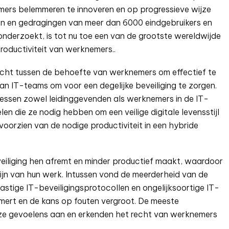
mers belemmeren te innoveren en op progressieve wijze
en en gedragingen van meer dan 6000 eindgebruikers en
onderzoekt, is tot nu toe een van de grootste wereldwijde
roductiviteit van werknemers..
cht tussen de behoefte van werknemers om effectief te
van IT-teams om voor een degelijke beveiliging te zorgen.
ocessen zowel leidinggevenden als werknemers in de IT-
 die ze nodig hebben om een veilige digitale levensstijl
oorzien van de nodige productiviteit in een hybride
iliging hen afremt en minder productief maakt, waardoor
jn van hun werk. Intussen vond de meerderheid van de
stige IT-beveiligingsprotocollen en ongelijksoortige IT-
mert en de kans op fouten vergroot. De meeste
eze gevoelens aan en erkenden het recht van werknemers