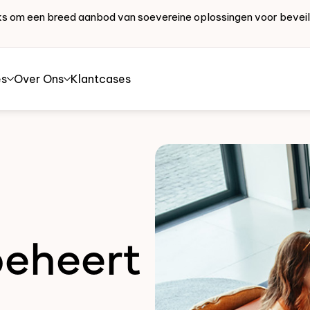
works om een breed aanbod van soevereine oplossingen voor bevei
es
Over Ons
Klantcases
beheert