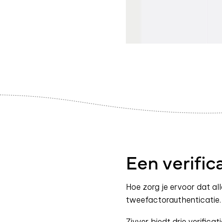
Een verific
Hoe zorg je ervoor dat al
tweefactorauthenticatie.
Zivver biedt drie verifica