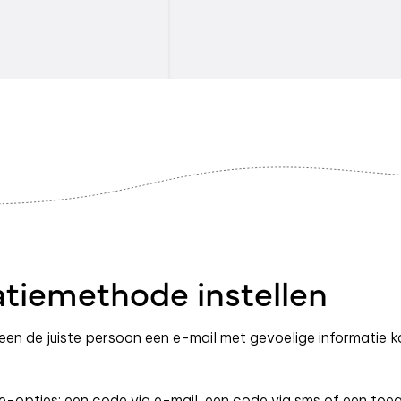
atiemethode instellen
leen de juiste persoon een e-mail met gevoelige informatie
tie-opties: een code via e-mail, een code via sms of een toe