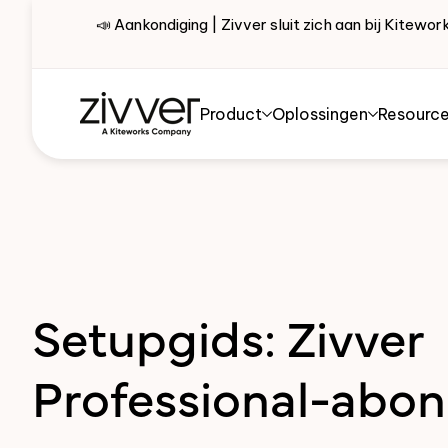
📣 Aankondiging | Zivver sluit zich aan bij Kite
Product
Oplossingen
Resourc
Setupgids: Zivver
Professional-abo