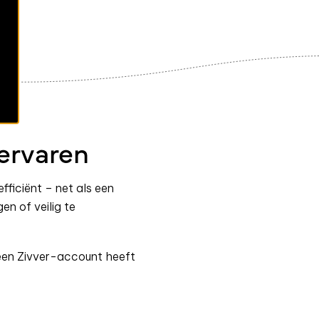
 ervaren
ficiënt – net als een
n of veilig te
geen
Zivver
-account heeft