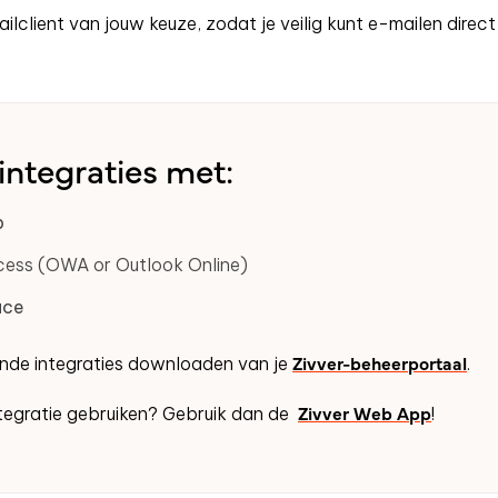
ilclient van jouw keuze, zodat je veilig kunt e-mailen direc
integraties
met
:
p
ess (OWA or Outlook Online)
ace
Zivver-beheerportaal
lende integraties downloaden van je
.
Zivver Web App
integratie gebruiken? Gebruik dan de
!