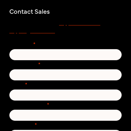
Contact Sales
support.zivver.com
Voor support, bezoek
of mail
support@zivver.com.
Voornaam
*
Achternaam
*
E-mail
*
Telefoonnummer
*
Land/regio
*