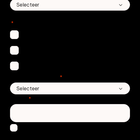
In welke Zivver-producten bent u geïnteresseerd?
*
Secure Email
Email Threat Protection
Awareness Training
Aantal medewerkers
*
Bericht
*
Ik ga ermee akkoord om andere berichten te
ontvangen van Zivver. Lees meer in onze