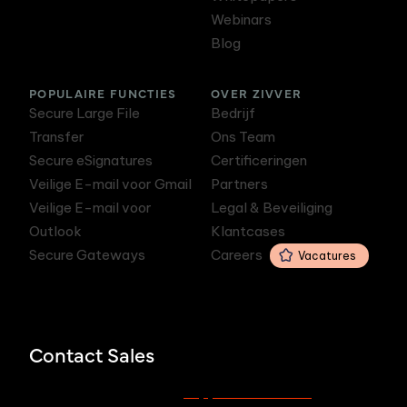
Webinars
Blog
POPULAIRE FUNCTIES
OVER ZIVVER
Secure Large File
Bedrijf
Transfer
Ons Team
Secure eSignatures
Certificeringen
Veilige E-mail voor Gmail
Partners
Veilige E-mail voor
Legal & Beveiliging
Outlook
Klantcases
Secure Gateways
Careers
Vacatures
Contact Sales
support.zivver.com
Voor support, bezoek
of mail