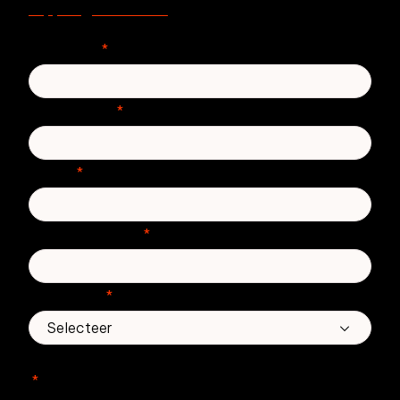
support@zivver.com.
Voornaam
*
Achternaam
*
E-mail
*
Telefoonnummer
*
Land/regio
*
In welke Zivver-producten bent u geïnteresseerd?
*