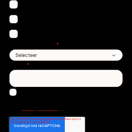
Secure Email
Email Threat Protection
Awareness Training
Aantal medewerkers
*
Bericht
*
Ik ga ermee akkoord om andere berichten te
ontvangen van Zivver. Lees meer in onze
Privacy Verklaring.